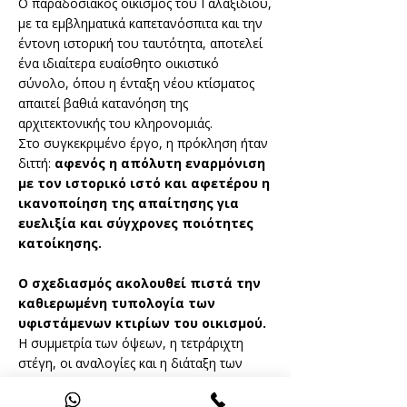
Ο παραδοσιακός οικισμός του Γαλαξιδίου,
με τα εμβληματικά καπετανόσπιτα και την
έντονη ιστορική του ταυτότητα, αποτελεί
ένα ιδιαίτερα ευαίσθητο οικιστικό
σύνολο, όπου η ένταξη νέου κτίσματος
απαιτεί βαθιά κατανόηση της
αρχιτεκτονικής του κληρονομιάς.
Στο συγκεκριμένο έργο, η πρόκληση ήταν
διττή:
αφενός η απόλυτη εναρμόνιση
με τον ιστορικό ιστό και αφετέρου η
ικανοποίηση της απαίτησης για
ευελιξία και σύγχρονες ποιότητες
κατοίκησης.
Ο σχεδιασμός ακολουθεί πιστά την
καθιερωμένη τυπολογία των
υφιστάμενων κτιρίων του οικισμού.
Η συμμετρία των όψεων, η τετράριχτη
στέγη, οι αναλογίες και η διάταξη των
ανοιγμάτων, καθώς και η συνολική
κλίμακα του κτιρίου, ενσωματώνονται