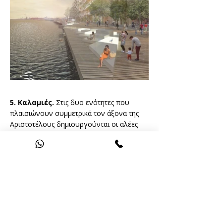
5. Καλαμιές.
Στις δυο ενότητες που
πλαισιώνουν συμμετρικά τον άξονα της
Αριστοτέλους δημιουργούνται οι αλέες
που χωρίζονται από το υπάρχον
κρηπίδωμα με υδάτινα κενά. Μέσα σε αυτά
τοποθετούνται σε σειρά, γραμμικά
φωτιστικά που επιπλέουν μέσα στην
θάλασσα. Δίνουν την αίσθηση που έχουν
οι καλαμιές όταν φυσάει αέρας και
φουρτουνιάζει η θάλασσα. Επιδιώκουν να
ενισχύσουν έτσι, με φυσικό τρόπο,