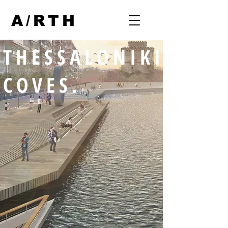
A/RTH
THESSALONIKI
COVES.