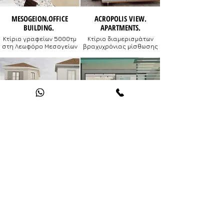
MESOGEION.OFFICE
ACROPOLIS VIEW.
BUILDING.
APARTMENTS.
Κτίριο γραφείων 5000τμ
Κτίριο διαμερισμάτων
στη Λεωφόρο Μεσογείων
βραχυχρόνιας μίσθωσης
BLENDING TRADITION.
PORTO RAFTI.HOUSE.
Συγκρότημα κατοικιών
Kατοικία στο Πόρτο
στον παραδοσιακό
Ράφτη
οικισμό Γαλαξιδίου